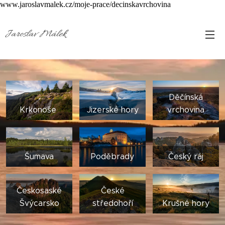
www.jaroslavmalek.cz/moje-prace/decinskavrchovina
Jaroslav Málek
Děčínská
Krkonoše
Jizerské hory
vrchovina
Šumava
Poděbrady
Český ráj
Českosaské
České
Švýcarsko
středohoří
Krušné hory